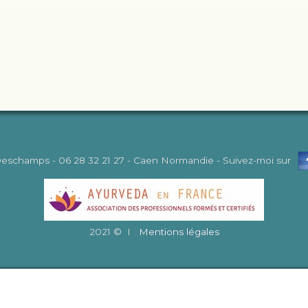
Deschamps - 06 28 32 21 27 - Caen Normandie - Suivez-moi sur
2021 © I
Mentions légales