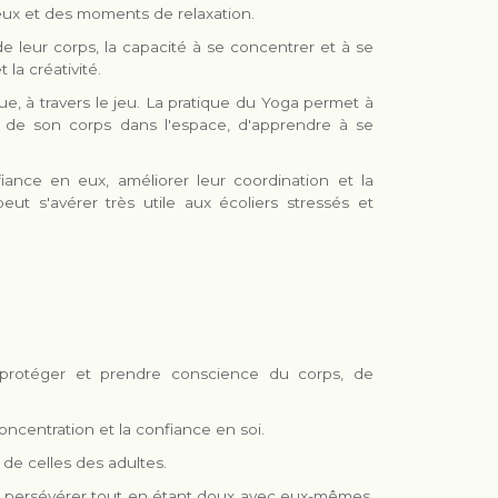
jeux et des moments de relaxation.
e leur corps, la capacité à se concentrer et à se
 la créativité.
e, à travers le jeu. La pratique du Yoga permet à
 de son corps dans l'espace, d'apprendre à se
ance en eux, améliorer leur coordination et la
t s'avérer très utile aux écoliers stressés et
 protéger et prendre conscience du corps, de
concentration et la confiance en soi.
de celles des adultes.
à persévérer tout en étant doux avec eux-mêmes,